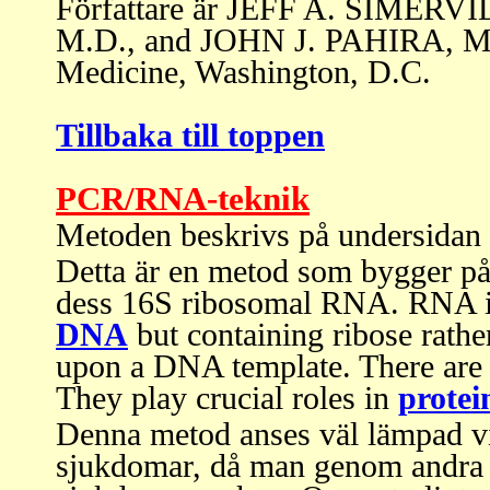
Författare är JEFF A. SIMER
M.D.,
and
JOHN J. PAHIRA, M
Medicine, Washington, D.C.
Tillbaka till toppen
PCR/RNA-teknik
Metoden beskrivs på undersidan
Detta är en metod som bygger p
dess 16S ribosomal RNA. RNA is 
DNA
but containing ribose rath
upon a DNA template. There are 
They play crucial roles in
protei
Denna metod anses väl lämpad vi
sjukdomar, då man genom andra m