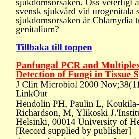
sjukdomsorsaken. Oss veterligt 
svensk sjukvård vid urogenitala 
sjukdomsorsaken är Chlamydia t
genitalium?
Tillbaka till toppen
Panfungal PCR and Multiplex
Detection of Fungi in Tissue 
J Clin Microbiol 2000 Nov;38(11
LinkOut
Hendolin PH, Paulin L, Koukila
Richardson, M, Ylikoski J.'Instit
Helsinki, 00014 University of H
[Record supplied by publisher]