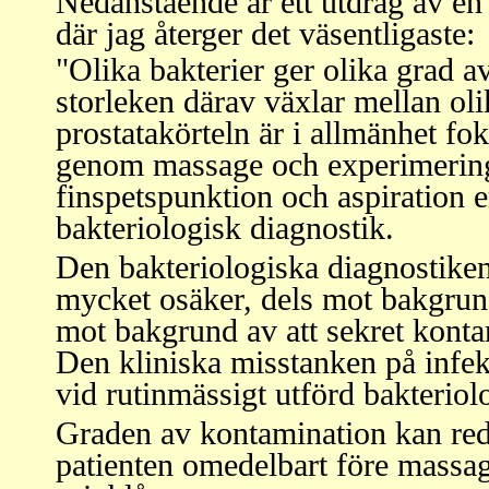
Nedanstående är ett utdrag av en 
där jag återger det väsentligaste:
"Olika bakterier ger olika grad 
storleken därav växlar mellan oli
prostatakörteln är i allmänhet fo
genom massage och experimering 
finspetspunktion och aspiration er
bakteriologisk diagnostik.
Den bakteriologiska diagnostike
mycket osäker, dels mot bakgrun
mot bakgrund av att sekret kont
Den kliniska misstanken på infekt
vid rutinmässigt utförd bakteriol
Graden av kontamination kan red
patienten omedelbart före massa