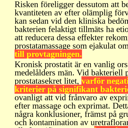
Risken föreligger dessutom att b
kvantiteten av efter olämplig för
kan sedan vid den kliniska bed
bakterien felaktigt tillmäts ha 
att reducera dessa effekter reko
prostatamassage som ejakulat o
till provtagningen.
Kronisk prostatit är en vanlig ors
medelålders män. Vid bakteriell pr
prostatasekret litet,
varför negat
kriterier på signifikant bakteri
ovanligt att vid frånvaro av expr
efter massage och exprimat. Detta
några konklusioner, främst på g
och kontamination av uretrafloran