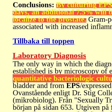
Conclusions:
By culturing EPS
days, an additional 7.5% will b
localize to the prostate.
Gram-po
associated with increased infla
Tillbaka till toppen
Laboratory Diagnosis
The only way in which the diagnos
established is by microscopy of e
quantitative bacteriologic cult
bladder and from
EPS
/expressed 
Ovanstående enligt Dr. Stig Col
(mikrobiolog). Från "Sexually Tr
början på sidan 653. Utgiven på