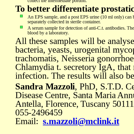
collect the intermediate portion.
To better differentiate prostati
An EPS sample, and a post EPS urine (10 ml only) can be 
separately collected in sterile container.
A serum sample for detection of anti-C.t. antibodies. Th
blood by a laboratory.
All these samples will be analys
bacteria, yeasts, urogenital my
trachomatis, Neisseria gonorrhoe
Chlamydia t. secretory IgA, that 
infection.
The results will also 
Sandra Mazzoli
, PhD, S.T.D. Ce
Disease Centre, Santa Maria Annu
Antella, Florence, Tuscany 50111
055-2496459
Email:
s.mazzoli@mclink.it