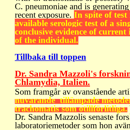
C. pneumoniae and is generating
recent exposure.
In spite of tes
available serologic test of a s
conclusive evidence of current
of the individual.
Tillbaka till toppen
Dr. Sandra Mazzoli's forskni
Chlamydia, Italien.
S
om framgår av ovanstående arti
nuvarande tillämpade metoder
trachomatis som otillförlitliga.
Dr. Sandra Mazzolis senaste for
laboratoriemetoder som hon avä