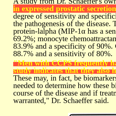
A study from Dr. Schaeffer's ow
in expressed prostatic secretio
degree of sensitivity and specifi
the pathogenesis of the disease.
protein-lalpha (MIP-1
α
has a sens
69.2%; monocyte chemoattractant
83.9% and a specificity of 90%.
88.7% and a sensitivity of 80%.
"Men with CCPS frequently ha
study indicates that they also 
These may, in fact, be biomarkers
needed to determine how these b
course of the disease and if trea
warranted," Dr. Schaeffer said.