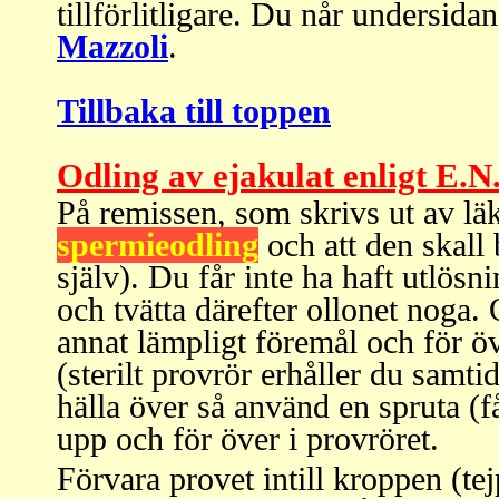
tillförlitligare. Du når undersid
Mazzoli
.
Tillbaka till toppen
Odling av ejakulat enligt E.N
På remissen, som skrivs ut av läk
spermieodling
och att den skall
själv). Du får inte ha haft utlösn
och tvätta därefter ollonet noga. 
annat lämpligt föremål och för öve
(sterilt provrör erhåller du samti
hälla över så använd en spruta (
upp och för över i provröret.
F
örvara provet intill kroppen (tej