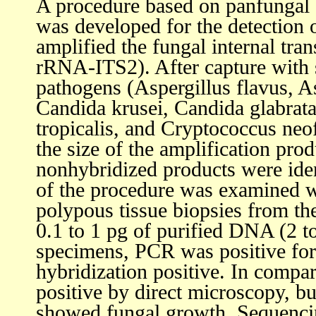
A procedure based on panfungal 
was developed for the detection 
amplified the fungal internal tra
rRNA-ITS2). After capture with 
pathogens (Aspergillus flavus, A
Candida krusei, Candida glabrata
tropicalis, and Cryptococcus neo
the size of the amplification pr
nonhybridized products were ide
of the procedure was examined w
polypous tissue biopsies from the
0.1 to 1 pg of purified DNA (2 
specimens, PCR was positive fo
hybridization positive. In compa
positive by direct microscopy, b
showed fungal growth. Sequencin