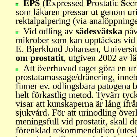
EPS
(
E
xpressed
P
rostatic
S
ec
som läkaren pressar ut genom uri
rektalpalpering (via analöppninge
Vid odling av
sädesvätska
påv
mikrober som kan upptäckas vid
E. Bjerklund Johansen, Universit
om prostatit
, utgiven 2002 av l
Att överhuvud taget göra en ur
prostatamassage/dränering, inneb
finner ev. odlingsbara patogena ba
helt förkastlig metod. Tyvärr ty
visar att kunskaperna är lång ifr
sjukvård. För att urinodling öve
meningsfull vid prostatit, skall
förenklad rekommendation (utesl