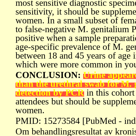
most sensitive diagnostic specim
sensitivity, it should be supplem
women. In a small subset of fem
to false-negative M. genitalium
positive when a sample preparat
age-specific prevalence of M. ge
between 18 and 45 years of age in
which were more common in yo
CONCLUSION:
Urine appeare
than the urethral swab for M.
detection by PCR
in this cohort
attendees but should be suppleme
women.
PMID: 15273584 [PubMed - in
Om behandlingsresultat av kronis