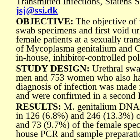
Transmitted Infections, Statens
jsj@ssi.dk
OBJECTIVE:
The objective of 
swab specimens and first void 
female patients at a sexually tran
of Mycoplasma genitalium and Ch
in-house, inhibitor-controlled p
STUDY DESIGN:
Urethral swa
men and 753 women who also had 
diagnosis of infection was made i
and were confirmed in a second 
RESULTS:
M. genitalium DNA 
in 126 (6.8%) and 246 (13.3%) o
and 73 (9.7%) of the female spec
house PCR and sample preparati