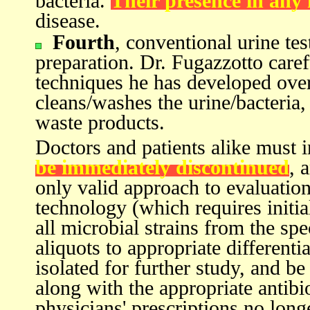
bacteria.
Their presence in any 
disease.
Fourth
, conventional urine tes
preparation. Dr. Fugazzotto care
techniques he has developed over
cleans/washes the urine/bacteria,
waste products.
Doctors and patients alike must i
be immediately discontinued
, 
only valid approach to evaluation
technology (which requires initia
all microbial strains from the sp
aliquots to appropriate differenti
isolated for further study, and be
along with the appropriate antibio
physicians' prescriptions no long