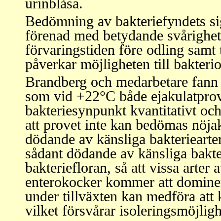
urinblåsa.
Bedömning av bakteriefyndets sig
förenad med betydande svårighet
förvaringstiden före odling samt
påverkar möjligheten till bakteri
Brandberg och medarbetare fann s
som vid +22°C både ejakulatprov
bakteriesynpunkt kvantitativt oc
att provet inte kan bedömas nöja
dödande av känsliga bakteriearte
sådant dödande av känsliga bakte
bakteriefloran, så att vissa arte
enterokocker kommer att dominer
under tillväxten kan medföra att k
vilket försvårar isoleringsmöjlig