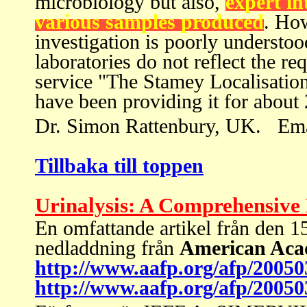
microbiology but also,
expert in
various samples produced
. How
investigation is poorly understo
laboratories do not reflect the r
service "The Stamey Localisation
have been providing it for about
Dr. Simon Rattenbury, UK.
Ema
Tillbaka till toppen
Urinalysis: A Comprehensive
En omfattande artikel från den 1
nedladdning från
American Acad
http://www.aafp.org/afp/20050
http://www.aafp.org/afp/20050