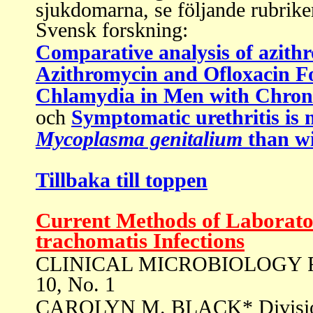
sjukdomarna, se följande rubriker
Svensk forskning:
Comparative analysis of azith
Azithromycin and Ofloxacin Fo
Chlamydia in Men with Chron
och
Symptomatic urethritis is 
Mycoplasma genitalium
than w
Tillbaka till toppen
Current Methods of Laborato
trachomatis Infections
CLINICAL MICROBIOLOGY REVI
10, No. 1
CAROLYN M. BLACK* Division 