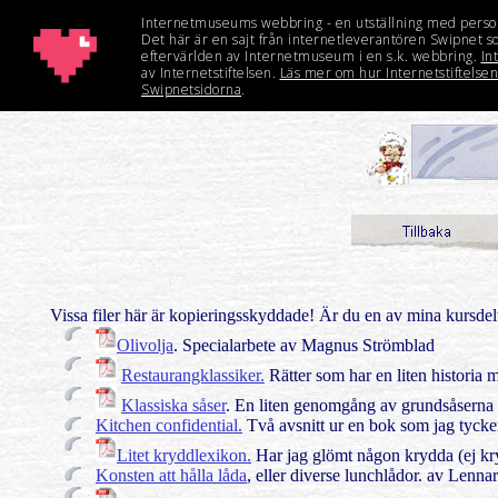
Vissa filer här är kopieringsskyddade! Är du en av mina kursd
Olivolja
. Specialarbete av Magnus Strömblad
Restaurangklassiker.
Rätter som har en liten historia m
Klassiska såser
. En liten genomgång av grundsåserna 
Kitchen confidential.
Två avsnitt ur en bok som jag tycker
Litet kryddlexikon.
Har jag glömt någon krydda (ej kry
Konsten att hålla låda
, eller diverse lunchlådor. av Lennar