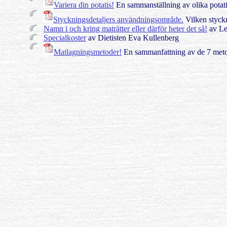
Variera din potatis!
En sammanställning av olika potati
Styckningsdetaljers användningsområde.
Vilken styckn
Namn i och kring maträtter eller därför heter det så!
av Le
Specialkoster
av Dietisten Eva Kullenberg
Matlagningsmetoder!
En sammanfattning av de 7 meto