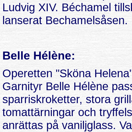
Ludvig XIV. Béchamel tills
lanserat Bechamelsåsen.
Belle Hélène:
Operetten "Sköna Helena"
Garnityr Belle Hélène passa
sparriskroketter, stora gr
tomattärningar och tryffel
anrättas på vaniljglass. V