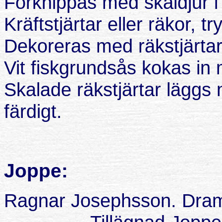
Förknippas med skaldjur i 
Kräftstjärtar eller räkor, t
Dekoreras med räkstjärtar. J
Vit fiskgrundsås kokas in
Skalade räkstjärtar läggs 
färdigt.
Joppe:
Ragnar Josephsson. Dram