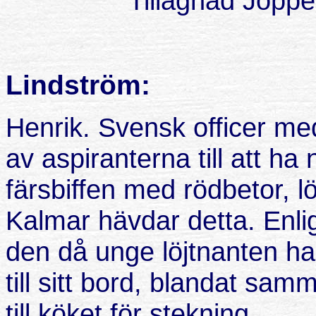
Tillägnad Joppe
Lindström:
Henrik. Svensk officer me
av aspiranterna till att h
färsbiffen med rödbetor, lö
Kalmar hävdar detta. Enlig
den då unge löjtnanten ha 
till sitt bord, blandat sa
till köket för stekning.