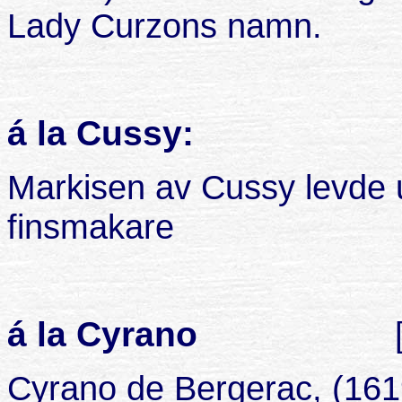
Lady Curzons namn.
á la Cussy:
Markisen av Cussy levde u
finsmakare
á la Cyrano
Cyrano de Bergerac, (161