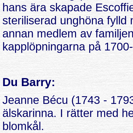
hans ära skapade Escoffi
steriliserad unghöna fylld 
annan medlem av familjen
kapplöpningarna på 1700-t
Du Barry:
Jeanne Bécu (1743 - 1793
älskarinna. I rätter med h
blomkål.