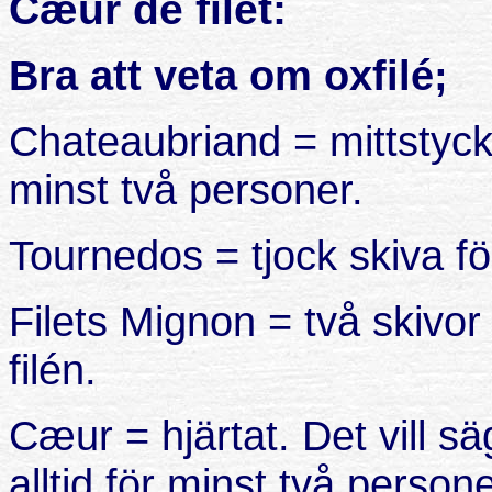
Cæur de filet:
Bra att veta om oxfilé;
Chateaubriand = mittstyck
minst två personer.
Tournedos = tjock skiva fö
Filets Mignon = två skivor
filén.
Cæur = hjärtat. Det vill sä
alltid för minst två persone