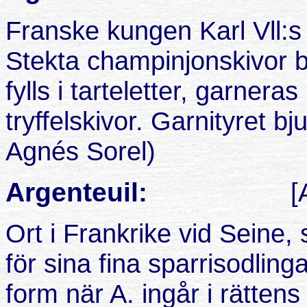
Franske kungen Karl Vll:s 
Stekta champinjonskivor b
fylls i tarteletter, garner
tryffelskivor. Garnityret bj
Agnés Sorel)
Argenteuil:
[
Ort i Frankrike vid Seine,
för sina fina sparrisodlinga
form när A. ingår i rätten