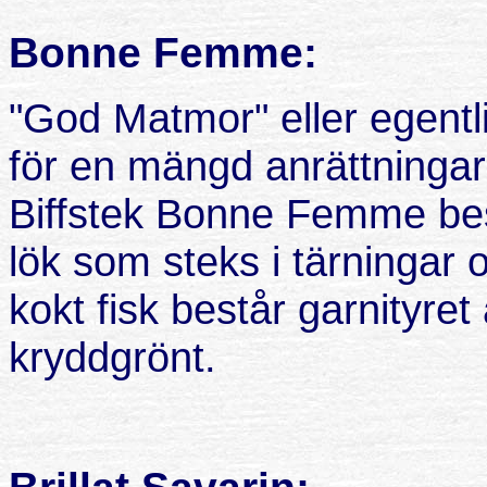
Bonne Femme:
"God Matmor" eller egentl
för en mängd anrättninga
Biffstek Bonne Femme best
lök som steks i tärningar o
kokt fisk består garnityre
kryddgrönt.