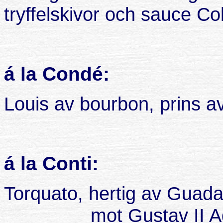
tryffelskivor och
sauce
Colb
á la Condé:
Louis av bourbon, prins av
á la Conti:
Torquato, hertig av Guadag
mot Gustav II A