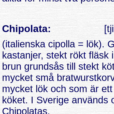
Chipolata:
[t
(italienska cipolla = lök).
G
kastanjer, stekt rökt fläsk
brun grundsås till stekt köt
mycket små bratwurstkorv
mycket lök och som är ett o
köket. I Sverige används of
Chipolatas.