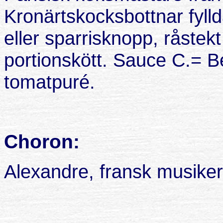
Kronärtskocksbottnar fyll
eller sparrisknopp, råstekt
portionskött.
Sauce
C.= B
tomatpuré.
Choron:
Alexandre, fransk musike