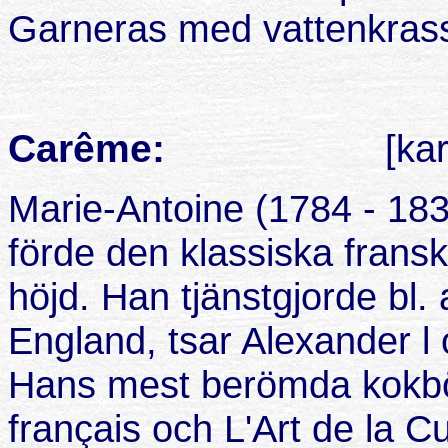
Garneras med vattenkras
Carême:
[ka
Marie-Antoine (1784 - 18
förde den klassiska fransk
höjd. Han tjänstgjorde bl.
England, tsar Alexander l 
Hans mest berömda kokböc
français och L'Art de la C