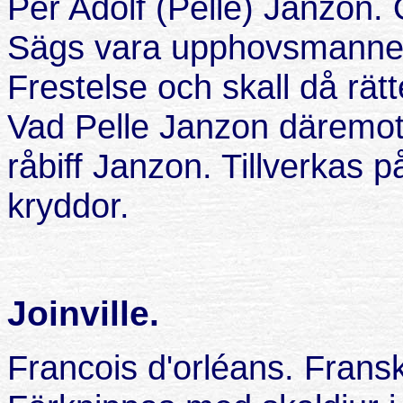
Per Adolf (Pelle) Janzon.
Sägs vara upphovsmannen 
Frestelse och skall då rä
Vad Pelle Janzon däremot
råbiff Janzon. Tillverkas 
kryddor.
Joinville.
Francois d'orléans.
Fransk