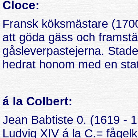
Cloce:
Fransk köksmästare (170
att göda gäss och framstäl
gåsleverpastejerna. Stade
hedrat honom med en stat
á la Colbert:
Jean Babtiste 0. (1619 - 
Ludvig XIV á la C.= fågelkr