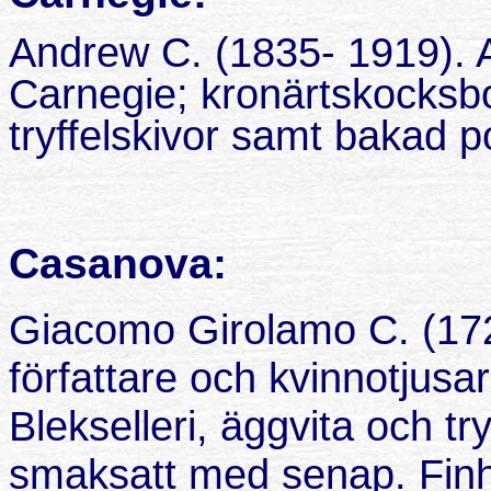
Andrew C. (1835- 1919). A
Carnegie; kronärtskocksbo
tryffelskivor samt bakad po
Casanova:
Giacomo Girolamo C. (1725
författare och kvinnotjus
Blekselleri, äggvita och tr
smaksatt med senap. Finh