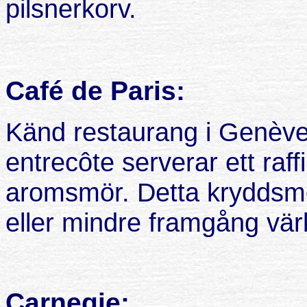
pilsnerkorv.
Café de Paris:
Känd restaurang i Genève 
entrecôte serverar ett raf
aromsmör. Detta kryddsmö
eller mindre framgång vär
Carnegie: