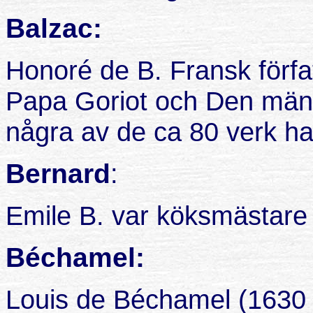
Balzac:
Honoré de B. Fransk författ
Papa Goriot och Den mäns
några av de ca 80 verk ha
Bernard
:
Emile B. var köksmästare v
Béchamel:
Louis de Béchamel (1630