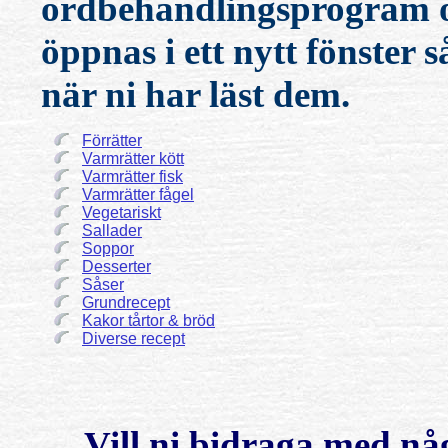
ordbehandlingsprogram oc
öppnas i ett nytt fönster 
när ni har läst dem.
Förrätter
Varmrätter kött
Varmrätter fisk
Varmrätter fågel
Vegetariskt
Sallader
Soppor
Desserter
Såser
Grundrecept
Kakor tårtor & bröd
Diverse recept
Vill ni bidraga med nå