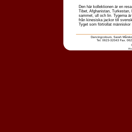
Den här kollektionen är en resa
Tibet, Afghanistan, Turkestan, 
sammet, ull och lin. Tygerna är 
från kinesiska jackor till svens
Tyget som förtrollat människor i
Dancingcolours, Sarah Mårsko
Tel. 0623-32043 Fax. 062