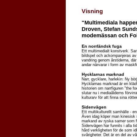
Visning
"Multimediala happe
Droven, Stefan Sunds
modemässan och Fol
En norrländsk fuga
Ett multimedialt konstverk. Sa
bildspel och ackompanjeras av
vandring genom årstiderna, dä
andar närvarar i form av maskf
Hycklarnas marknad
Narr, gycklare, harlekin: Ny bör
Hycklarnas marknad är en klädv
historien om narrfiguren "the f
slutar nu i mediaålderns förvirr
kulturarv för att finna sina rötter
Sidenvägen
Ett multikulturellt samhälle - e
Även idag köper man kinesisk 
markand av ryska samer som for
Sidenvägen har funnits i alla 
hård verkligheten för de som id
svårigheter. Det är en del av vå