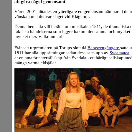
att göra något gemensamt.
Våren 2001 hittades en ytterligare en gemensam nämnare i den
vänskap och det var slaget vid Klågerup.
Denna hemsida vill berätta om musikalen 1811, de dramatiska 
faktiska händelserna som ligger bakom densamma och mycket
mycket mer. Välkommen!
Frånsett urpremiären på Torups slott då
Barascengångare
satte 
1811 har alla uppsättningar sedan dess satts upp av
Sveamatea
,
är en amatörteatersällskap från Svedala - ett härligt sällskap me
många varma eldsjälar.