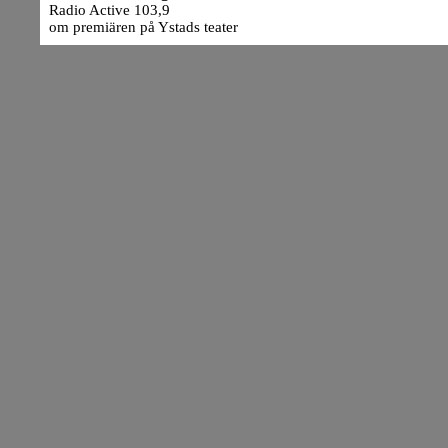
Radio Active 103,9
om premiären på Ystads teater