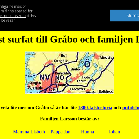
st surfat till Gråbo och familjen
 veta lite mer om Gråbo så är här lite
1800-talshistoria
och
nutidsh
Familjen Larsson består av:
Mamma Lisbeth
Pappa Jan
Hanna
Johan