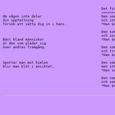
                                                Det fin
                                                =======
Om någon inte delar                             Den som
din uppfattning                                 och int
försök att sätta dig in i hans.                 *Han är
                                                Den som
                                                och ins
Bäst bland människor                            *Han är
är den som gläder sig

över andras framgång.                           Den som
                                                och tro
                                                *Han är
Spottar man mot himlen                          Den som
blir man blöt i ansiktet.                       men int
                                                *Han so
                                                Den som
                                                och som
                                                *Han är