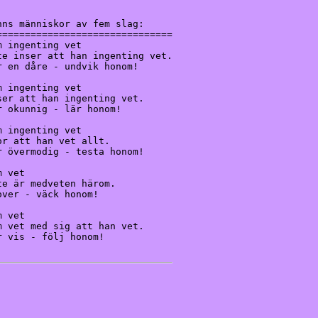
ns människor av fem slag:

==============================

 ingenting vet

e inser att han ingenting vet.

 en dåre - undvik honom!

 ingenting vet

er att han ingenting vet.

 okunnig - lär honom!

 ingenting vet

r att han vet allt.

 övermodig - testa honom!

 vet

e är medveten härom.

ver - väck honom!

 vet

 vet med sig att han vet.

 vis - följ honom!
